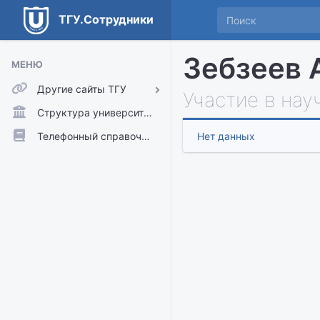
ТГУ.Сотрудники
Зебзеев 
МЕНЮ
Другие сайты ТГУ
Участие в нау
ТГУ.Аккаунты
Структура университета
ТГУ.Расписание
Телефонный справочник
Нет данных
Главный сайт ТГУ
Moodle