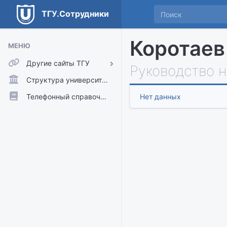
ТГУ.Сотрудники
Коротаев
МЕНЮ
Другие сайты ТГУ
Руководство 
ТГУ.Аккаунты
Структура университета
ТГУ.Расписание
Телефонный справочник
Нет данных
Главный сайт ТГУ
Moodle