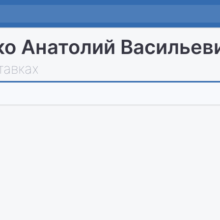
о Анатолий Васильев
тавках