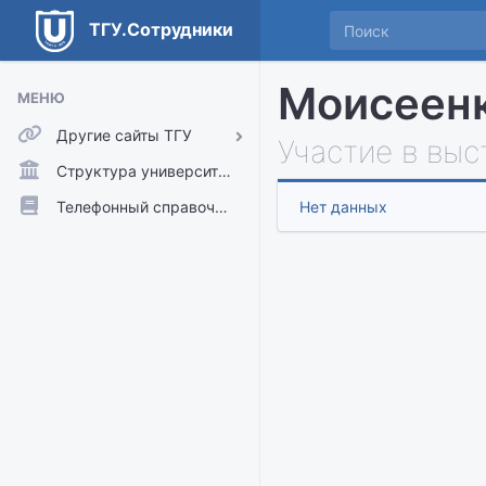
ТГУ.Сотрудники
Моисеенк
МЕНЮ
Другие сайты ТГУ
Участие в выс
ТГУ.Аккаунты
Структура университета
ТГУ.Расписание
Телефонный справочник
Нет данных
Главный сайт ТГУ
Moodle