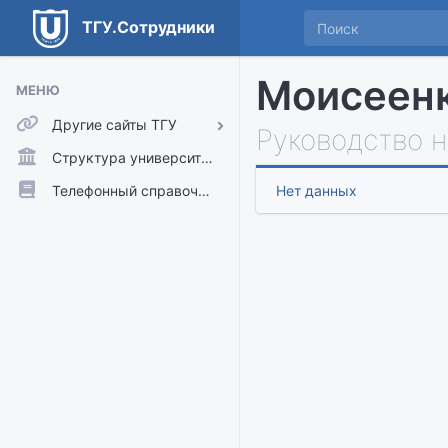
ТГУ.Сотрудники
Моисеенк
МЕНЮ
Другие сайты ТГУ
Руководство 
ТГУ.Аккаунты
Структура университета
ТГУ.Расписание
Телефонный справочник
Нет данных
Главный сайт ТГУ
Moodle