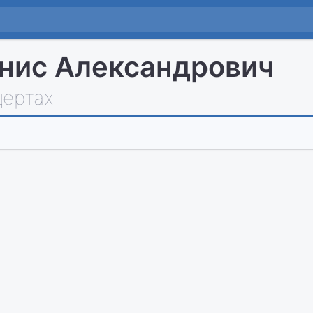
нис Александрович
цертах