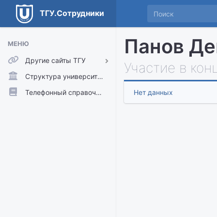
ТГУ.Сотрудники
Панов Де
МЕНЮ
Другие сайты ТГУ
Участие в кон
ТГУ.Аккаунты
Структура университета
ТГУ.Расписание
Телефонный справочник
Нет данных
Главный сайт ТГУ
Moodle