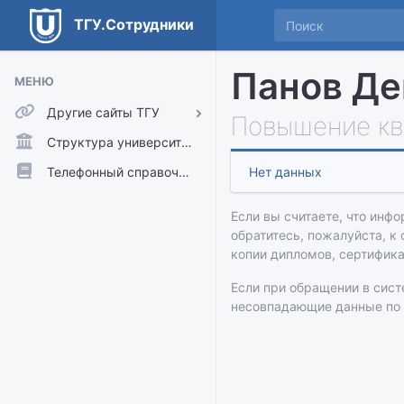
ТГУ.Сотрудники
Панов Де
МЕНЮ
Другие сайты ТГУ
Повышение кв
ТГУ.Аккаунты
Структура университета
ТГУ.Расписание
Телефонный справочник
Нет данных
Главный сайт ТГУ
Если вы считаете, что инфо
Moodle
обратитесь, пожалуйста, к
копии дипломов, сертифик
Если при обращении в сис
несовпадающие данные по