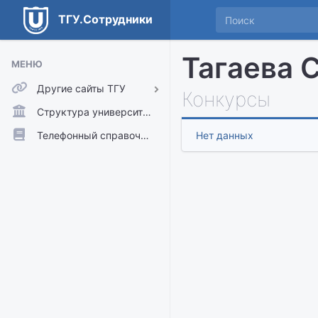
ТГУ.Сотрудники
Тагаева 
МЕНЮ
Другие сайты ТГУ
Конкурсы
ТГУ.Аккаунты
Структура университета
ТГУ.Расписание
Телефонный справочник
Нет данных
Главный сайт ТГУ
Moodle