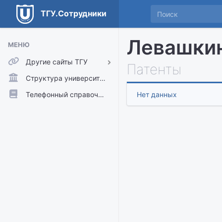
ТГУ.Сотрудники
Левашкин
МЕНЮ
Другие сайты ТГУ
Патенты
ТГУ.Аккаунты
Структура университета
ТГУ.Расписание
Телефонный справочник
Нет данных
Главный сайт ТГУ
Moodle