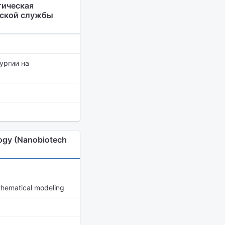
тическая
еской службы
ургии на
logy (Nanobiotech
athematical modeling