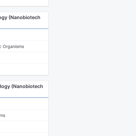
logy (Nanobiotech
tic Organisms
ology (Nanobiotech
sms