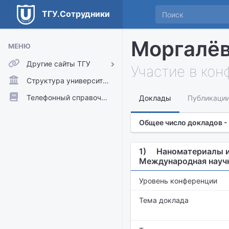
ТГУ.Сотрудники
Моргалёв
МЕНЮ
Другие сайты ТГУ
Участие в ко
ТГУ.Аккаунты
Структура университета
ТГУ.Расписание
Телефонный справочник
Доклады
Публикаци
Главный сайт ТГУ
Общее число докладов -
Moodle
1)
Наноматериалы и 
Международная науч
Уровень конференции
Тема доклада