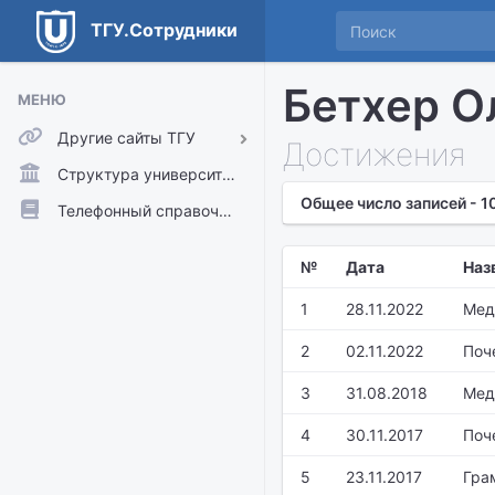
ТГУ.Сотрудники
Бетхер О
МЕНЮ
Другие сайты ТГУ
Достижения
ТГУ.Аккаунты
Структура университета
Общее число записей - 1
ТГУ.Расписание
Телефонный справочник
Главный сайт ТГУ
№
Дата
Наз
Moodle
1
28.11.2022
Мед
2
02.11.2022
Поч
3
31.08.2018
Мед
4
30.11.2017
Поч
5
23.11.2017
Гра