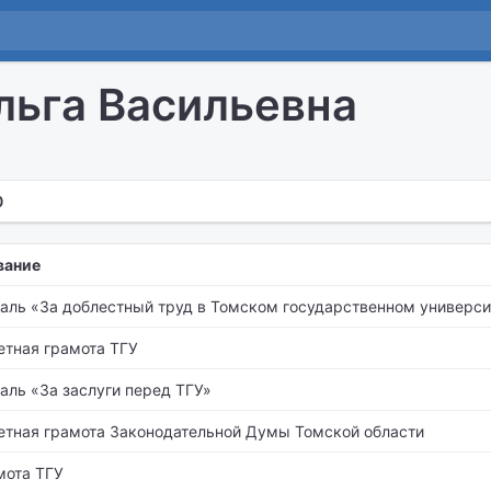
льга Васильевна
0
вание
аль «За доблестный труд в Томском государственном университ
етная грамота ТГУ
аль «За заслуги перед ТГУ»
етная грамота Законодательной Думы Томской области
мота ТГУ