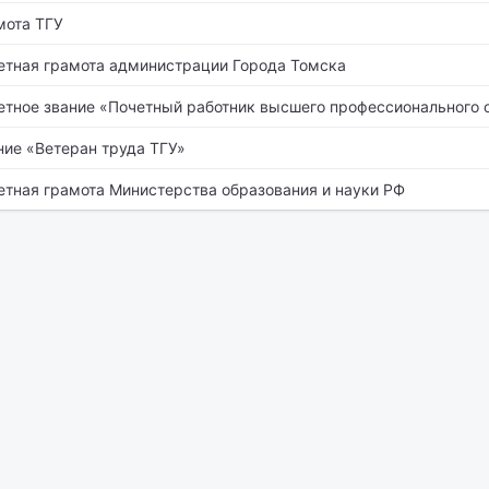
мота ТГУ
етная грамота администрации Города Томска
етное звание «Почетный работник высшего профессионального 
ние «Ветеран труда ТГУ»
етная грамота Министерства образования и науки РФ