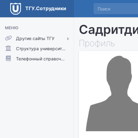
ТГУ.Сотрудники
Садритди
МЕНЮ
Другие сайты ТГУ
Профиль
ТГУ.Аккаунты
Структура университета
ТГУ.Расписание
Телефонный справочник
Главный сайт ТГУ
Moodle