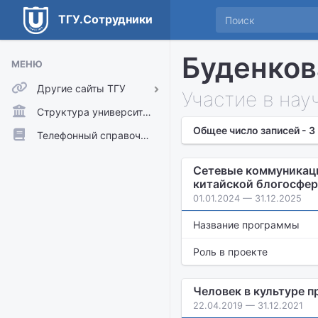
ТГУ.Сотрудники
Буденков
МЕНЮ
Другие сайты ТГУ
Участие в нау
ТГУ.Аккаунты
Структура университета
Общее число записей - 3
ТГУ.Расписание
Телефонный справочник
Главный сайт ТГУ
Сетевые коммуникаци
Moodle
китайской блогосфе
01.01.2024 — 31.12.2025
Название программы
Роль в проекте
Человек в культуре 
22.04.2019 — 31.12.2021