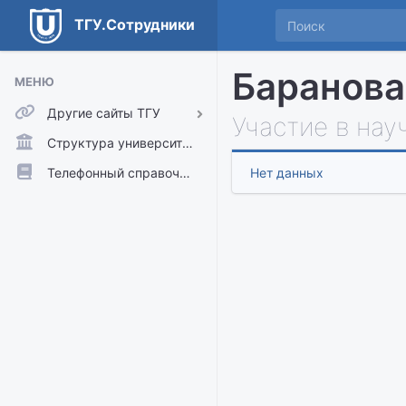
ТГУ.Сотрудники
Баранова
МЕНЮ
Другие сайты ТГУ
Участие в нау
ТГУ.Аккаунты
Структура университета
ТГУ.Расписание
Телефонный справочник
Нет данных
Главный сайт ТГУ
Moodle