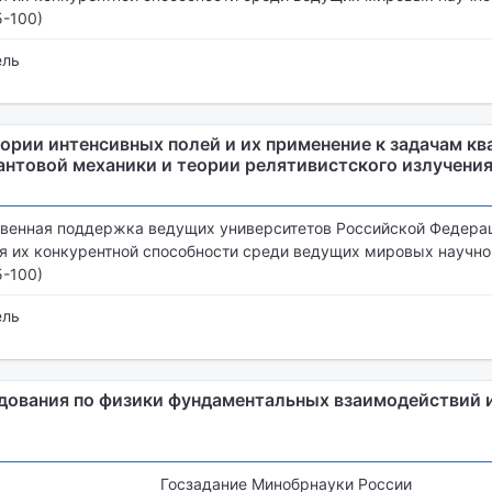
5-100)
ель
ории интенсивных полей и их применение к задачам кв
антовой механики и теории релятивистского излучени
венная поддержка ведущих университетов Российской Федерац
 их конкурентной способности среди ведущих мировых научн
5-100)
ель
дования по физики фундаментальных взаимодействий 
Госзадание Минобрнауки России