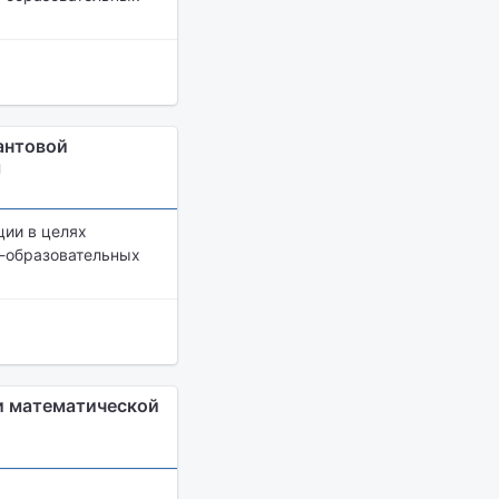
антовой
я
ии в целях
о-образовательных
и математической