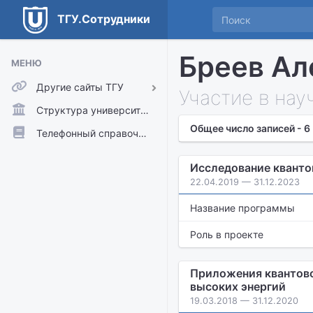
ТГУ.Сотрудники
Бреев Ал
МЕНЮ
Другие сайты ТГУ
Участие в нау
ТГУ.Аккаунты
Структура университета
Общее число записей - 6
ТГУ.Расписание
Телефонный справочник
Главный сайт ТГУ
Исследование кванто
Moodle
22.04.2019 — 31.12.2023
Название программы
Роль в проекте
Приложения квантово
высоких энергий
19.03.2018 — 31.12.2020