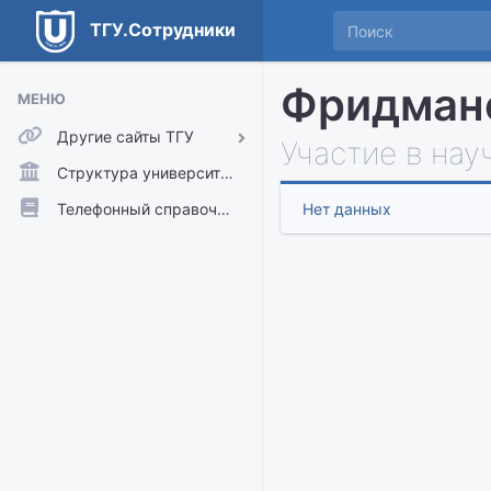
ТГУ.Сотрудники
Фридмано
МЕНЮ
Другие сайты ТГУ
Участие в нау
ТГУ.Аккаунты
Структура университета
ТГУ.Расписание
Телефонный справочник
Нет данных
Главный сайт ТГУ
Moodle