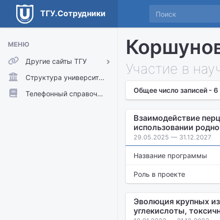
ТГУ.Сотрудники
Коршунов
МЕНЮ
Другие сайты ТГУ
Участие в нау
ТГУ.Аккаунты
Структура университета
Общее число записей - 6
ТГУ.Расписание
Телефонный справочник
Главный сайт ТГУ
Взаимодействие перц
Moodle
использовании родно
29.05.2025 — 31.12.2027
Название программы
Роль в проекте
Эволюция крупных из
углекислоты, токсичн