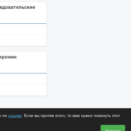
ледовательские
хронии:
х по
ссылке
. Если вы против этого, то вам нужно покинуть этот
Хорошо