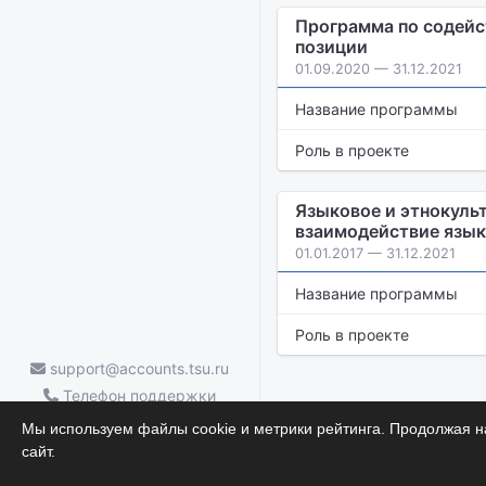
Программа по содейс
позиции
01.09.2020 — 31.12.2021
Название программы
Роль в проекте
Языковое и этнокуль
взаимодействие языко
01.01.2017 — 31.12.2021
Название программы
Роль в проекте
support@accounts.tsu.ru
Телефон поддержки
ТГУ.Аккаунты — (3822) 785-669
Мы используем файлы cookie и метрики рейтинга. Продолжая на
Научные достижения
сайт.
© 2026.
УЦР
ТГУ