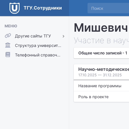
ТГУ.Сотрудники
Мишевич
МЕНЮ
Другие сайты ТГУ
Участие в нау
ТГУ.Аккаунты
Структура университета
Общее число записей - 1
ТГУ.Расписание
Телефонный справочник
Главный сайт ТГУ
Научно-методическое
Moodle
17.10.2025 — 31.12.2025
Название программы
Роль в проекте