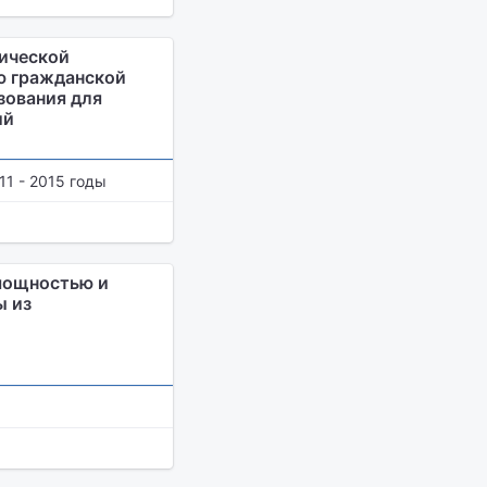
гической
ю гражданской
зования для
ий
1 - 2015 годы
мощностью и
ы из