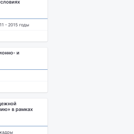
условиях
1 - 2015 годы
ионно- и
дежной
нию» в рамках
 кадры