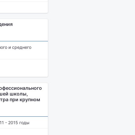
дения
ого и среднего
рофессионального
ршей школы,
нтра при крупном
1 - 2015 годы