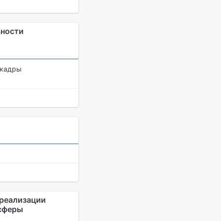
вности
 кадры
ореализации
 сферы