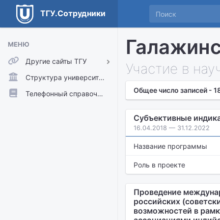
ТГУ.Сотрудники
Галажинс
МЕНЮ
Другие сайты ТГУ
Участие в нау
ТГУ.Аккаунты
Структура университета
Общее число записей - 1
ТГУ.Расписание
Телефонный справочник
Главный сайт ТГУ
Субъективные индика
Moodle
16.04.2018 — 31.12.2022
Название программы
Роль в проекте
Проведение междунар
российских (советск
возможностей в рамк