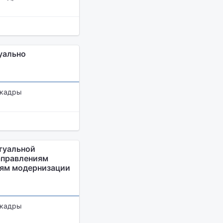
уально
 кадры
туальной
аправлениям
иям модернизации
 кадры