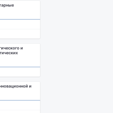
итарные
гического и
гических
нновационной и