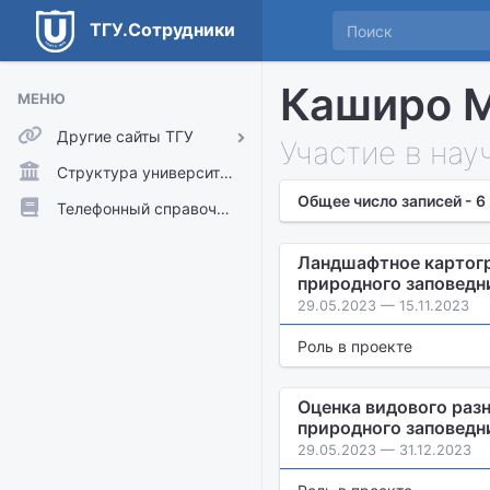
ТГУ.Сотрудники
Каширо М
МЕНЮ
Другие сайты ТГУ
Участие в нау
ТГУ.Аккаунты
Структура университета
Общее число записей - 6
ТГУ.Расписание
Телефонный справочник
Главный сайт ТГУ
Ландшафтное картогр
Moodle
природного заповедн
29.05.2023 — 15.11.2023
Роль в проекте
Оценка видового раз
природного заповедн
29.05.2023 — 31.12.2023