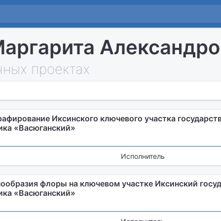
аргарита Александро
чных проектах
афирование Иксинского ключевого участка государст
ика «Васюганский»
Исполнитель
нообразия флоры на ключевом участке Иксинский госу
ика «Васюганский»