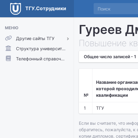
ТГУ.Сотрудники
Гуреев Д
МЕНЮ
Другие сайты ТГУ
Повышение кв
ТГУ.Аккаунты
Структура университета
Общее число записей - 1
ТГУ.Расписание
Телефонный справочник
Главный сайт ТГУ
Moodle
Название организа
которой проходил
№
квалификации
1
ТГУ
Если вы считаете, что инфо
обратитесь, пожалуйста, к
копии дипломов, сертифик