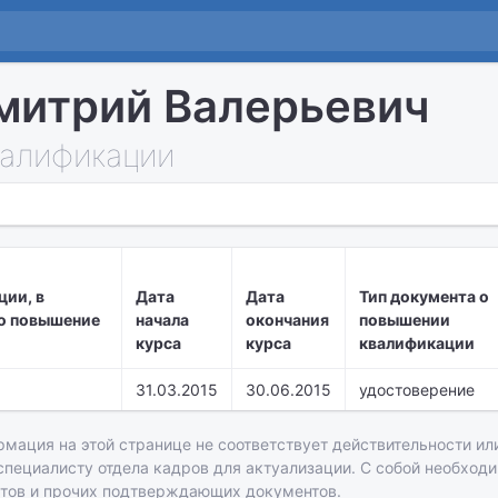
митрий Валерьевич
алификации
ции, в
Дата
Дата
Тип документа о
о повышение
начала
окончания
повышении
курса
курса
квалификации
31.03.2015
30.06.2015
удостоверение
рмация на этой странице не соответствует действительности или
 специалисту отдела кадров для актуализации. С собой необход
атов и прочих подтверждающих документов.