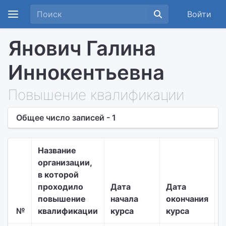
Войти
Янович Галина
Иннокентьевна
Повышение квалификации
Общее число записей - 1
Название
организации,
в которой
Т
проходило
Дата
Дата
д
повышение
начала
окончания
№
квалификации
курса
курса
к