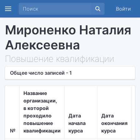
Войти
Мироненко Наталия
Алексеевна
Повышение квалификации
Общее число записей - 1
Название
организации,
в которой
Т
проходило
Дата
Дата
д
повышение
начала
окончания
п
№
квалификации
курса
курса
к