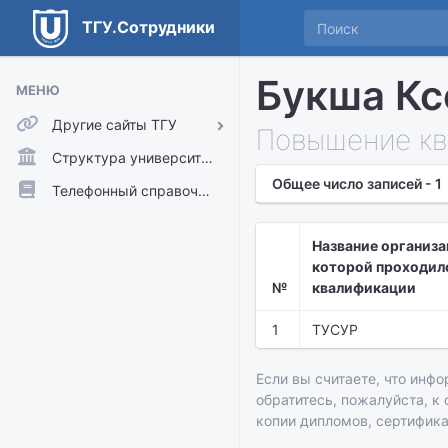
ТГУ.Сотрудники
Букша Кс
МЕНЮ
Другие сайты ТГУ
Повышение кв
ТГУ.Аккаунты
Структура университета
Общее число записей - 1
ТГУ.Расписание
Телефонный справочник
Главный сайт ТГУ
Название организа
Moodle
которой проходил
№
квалификации
1
ТУСУР
Если вы считаете, что инфо
обратитесь, пожалуйста, к
копии дипломов, сертифик