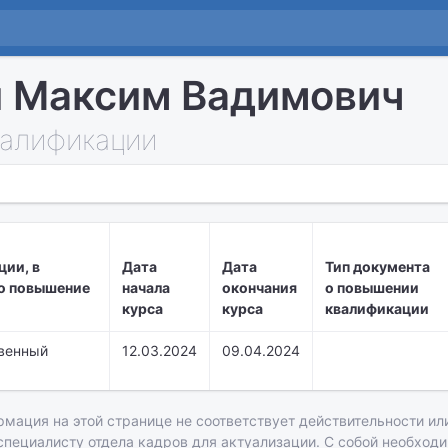
 Максим Вадимович
алификации
ции, в
Дата
Дата
Тип документа
о повышение
начала
окончания
о повышении
курса
курса
квалификации
венный
12.03.2024
09.04.2024
рмация на этой странице не соответствует действительности или
 специалисту отдела кадров для актуализации. С собой необход