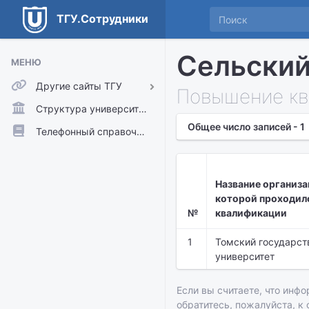
ТГУ.Сотрудники
Сельский
МЕНЮ
Другие сайты ТГУ
Повышение кв
ТГУ.Аккаунты
Структура университета
Общее число записей - 1
ТГУ.Расписание
Телефонный справочник
Главный сайт ТГУ
Moodle
Название организа
которой проходил
№
квалификации
1
Томский государст
университет
Если вы считаете, что инфо
обратитесь, пожалуйста, к