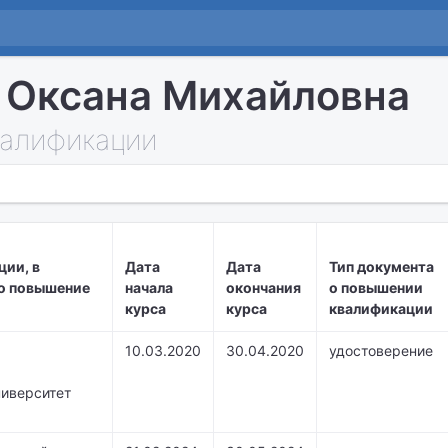
 Оксана Михайловна
алификации
ции, в
Дата
Дата
Тип документа
о повышение
начала
окончания
о повышении
курса
курса
квалификации
10.03.2020
30.04.2020
удостоверение
ниверситет