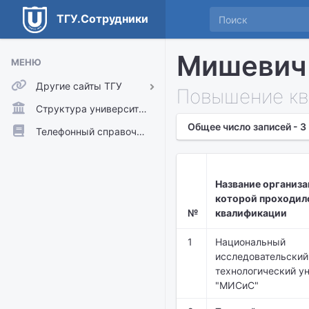
ТГУ.Сотрудники
Мишевич
МЕНЮ
Другие сайты ТГУ
Повышение кв
ТГУ.Аккаунты
Структура университета
Общее число записей - 3
ТГУ.Расписание
Телефонный справочник
Главный сайт ТГУ
Moodle
Название организа
которой проходил
№
квалификации
1
Национальный
исследовательский
технологический у
"МИСиС"