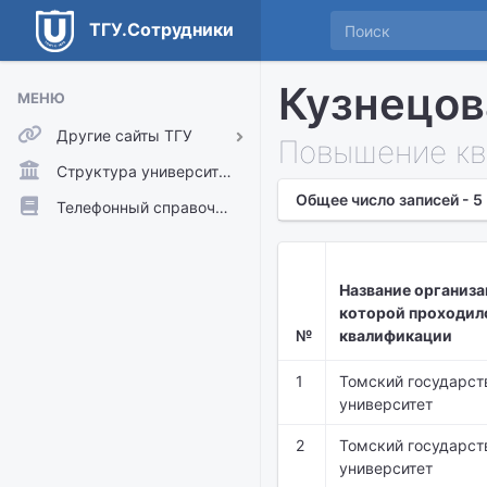
ТГУ.Сотрудники
Кузнецов
МЕНЮ
Другие сайты ТГУ
Повышение кв
ТГУ.Аккаунты
Структура университета
Общее число записей - 5
ТГУ.Расписание
Телефонный справочник
Главный сайт ТГУ
Moodle
Название организа
которой проходил
№
квалификации
1
Томский государст
университет
2
Томский государст
университет