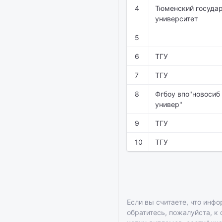
4
Тюменский госуда
университет
5
6
ТГУ
7
ТГУ
8
Фгбоу впо"новосиб 
универ"
9
ТГУ
10
ТГУ
Если вы считаете, что инфо
обратитесь, пожалуйста, к