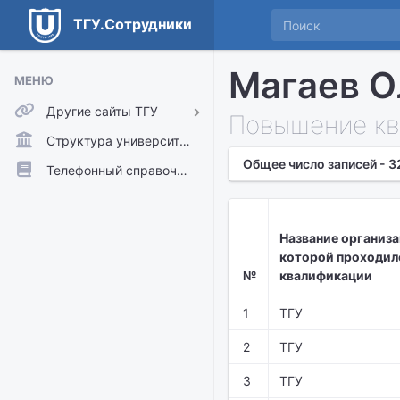
ТГУ.Сотрудники
Магаев О
МЕНЮ
Другие сайты ТГУ
Повышение кв
ТГУ.Аккаунты
Структура университета
Общее число записей - 3
ТГУ.Расписание
Телефонный справочник
Главный сайт ТГУ
Moodle
Название организа
которой проходил
№
квалификации
1
ТГУ
2
ТГУ
3
ТГУ