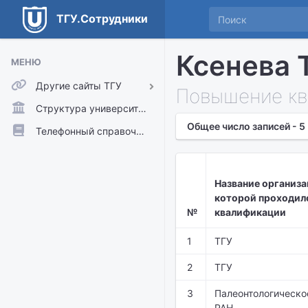
ТГУ.Сотрудники
Ксенева 
МЕНЮ
Другие сайты ТГУ
Повышение кв
ТГУ.Аккаунты
Структура университета
Общее число записей - 5
ТГУ.Расписание
Телефонный справочник
Главный сайт ТГУ
Moodle
Название организа
которой проходил
№
квалификации
1
ТГУ
2
ТГУ
3
Палеонтологическо
РАН