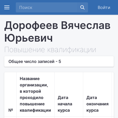
Войти
Дорофеев Вячеслав
Юрьевич
Повышение квалификации
Общее число записей - 5
Название
организации,
в которой
Т
проходило
Дата
Дата
д
повышение
начала
окончания
п
№
квалификации
курса
курса
к