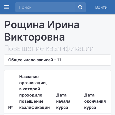
Войти
Рощина Ирина
Викторовна
Повышение квалификации
Общее число записей - 11
Название
организации,
в которой
Т
проходило
Дата
Дата
д
повышение
начала
окончания
п
№
квалификации
курса
курса
к