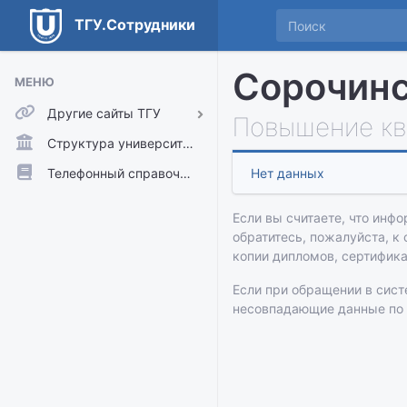
ТГУ.Сотрудники
Сорочинс
МЕНЮ
Другие сайты ТГУ
Повышение кв
ТГУ.Аккаунты
Структура университета
ТГУ.Расписание
Телефонный справочник
Нет данных
Главный сайт ТГУ
Если вы считаете, что инфо
Moodle
обратитесь, пожалуйста, к
копии дипломов, сертифик
Если при обращении в сис
несовпадающие данные по