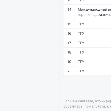
14
Международный ин
горения, адриатич
15
ТГУ
16
ТГУ
17
ТГУ
18
ТГУ
19
ТГУ
20
ТГУ
Если вы считаете, что инфо
обратитесь, пожалуйста, к