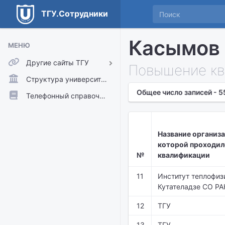
ТГУ.Сотрудники
Касымов 
МЕНЮ
Другие сайты ТГУ
Повышение кв
ТГУ.Аккаунты
Структура университета
Общее число записей - 5
ТГУ.Расписание
Телефонный справочник
Главный сайт ТГУ
Moodle
Название организа
которой проходил
№
квалификации
11
Институт теплофизи
Кутателадзе СО РА
12
ТГУ
13
ТГУ