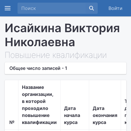
Войти
Исайкина Виктория
Николаевна
Повышение квалификации
Общее число записей - 1
Название
организации,
в которой
Ти
проходило
Дата
Дата
до
повышение
начала
окончания
по
№
квалификации
курса
курса
кв