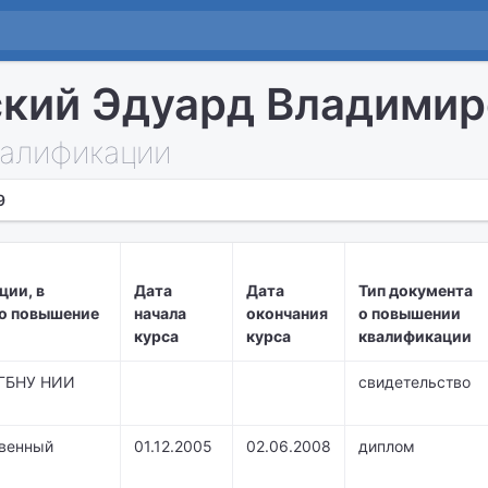
кий Эдуард Владимир
алификации
9
ции, в
Дата
Дата
Тип документа
о повышение
начала
окончания
о повышении
курса
курса
квалификации
ФГБНУ НИИ
свидетельство
твенный
01.12.2005
02.06.2008
диплом