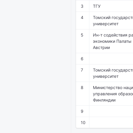
3
ТГУ
4
Томский государс
университет
5
Ин-т содействия р
экономики Палаты
Австрии
6
7
Томский государс
университет
8
Министерство наци
управления образ
Финляндии
9
10