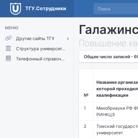
ТГУ.Сотрудники
Галажинс
МЕНЮ
Другие сайты ТГУ
Повышение кв
ТГУ.Аккаунты
Структура университета
Общее число записей - 6
ТГУ.Расписание
Телефонный справочник
Главный сайт ТГУ
Moodle
Название организа
которой проходил
№
квалификации
1
Минобрнауки РФ 
РИНКЦЭ
2
Томский государс
университет