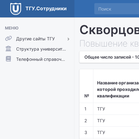
ТГУ.Сотрудники
Скворцов
МЕНЮ
Другие сайты ТГУ
Повышение кв
ТГУ.Аккаунты
Структура университета
Общее число записей - 1
ТГУ.Расписание
Телефонный справочник
Главный сайт ТГУ
Moodle
Название организа
которой проходил
№
квалификации
1
ТГУ
2
ТГУ
3
ТГУ