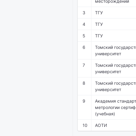
месторождений
3
ТГУ
4
ТГУ
5
ТГУ
6
Томский государс
университет
7
Томский государс
университет
8
Томский государс
университет
9
Академия стандарт
метрологии серти
(учебная)
10
АОТИ