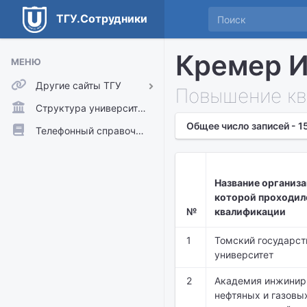
ТГУ.Сотрудники
Кремер И
МЕНЮ
Другие сайты ТГУ
Повышение кв
ТГУ.Аккаунты
Структура университета
Общее число записей - 1
ТГУ.Расписание
Телефонный справочник
Главный сайт ТГУ
Moodle
Название организа
которой проходил
№
квалификации
1
Томский государс
университет
2
Академия инжинир
нефтяных и газовы