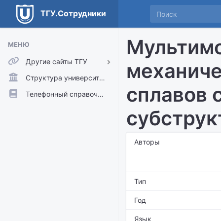
ТГУ.Сотрудники
Мультимо
МЕНЮ
Другие сайты ТГУ
механиче
ТГУ.Аккаунты
Структура университета
сплавов 
ТГУ.Расписание
Телефонный справочник
Главный сайт ТГУ
субструк
Moodle
Авторы
Тип
Год
Язык