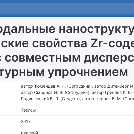
дальные нанострукту
ские свойства Zr-со
с совместным диспер
турным упрочнением
автор Тюменцев А. Н. (Сотрудник), автор Дитенберг И.
автор Смирнов И. В. (Сотрудник), автор Гриняев К. В. 
Радишевский В. Л. (Студент), автор Чернов В. М. (Сот
Тезисы
2017
русский