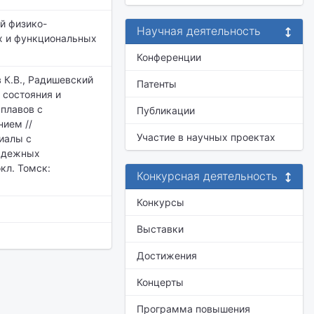
й физико-
Научная деятельность
х и функциональных
Конференции
в К.В., Радишевский
Патенты
 состояния и
плавов с
Публикации
ием //
Участие в научных проектах
иалы с
надежных
окл. Томск:
Конкурсная деятельность
Конкурсы
Выставки
Достижения
Концерты
Программа повышения