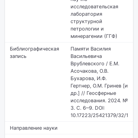
исследовательская
лаборатория
структурной
петрологии и
минерагении (ГГФ)
Библиографическая
Памяти Василия
запись
Васильевича
Врублевского / Е.М.
Асочакова, О.В.
Бухарова, И.Ф.
Гертнер, О.М. Гринев [и
др.] // Геосферные
исследования. 2024. №
3. С. 6‒9. DOI:
10.17223/25421379/32/1
Направление науки