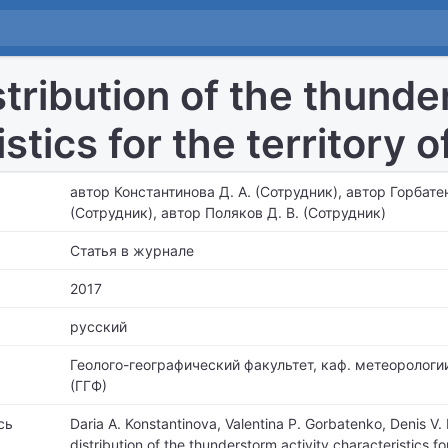
stribution of the thunde
stics for the territory 
автор Константинова Д. А. (Сотрудник), автор Горбатен
(Сотрудник), автор Поляков Д. В. (Сотрудник)
Статья в журнале
2017
русский
Геолого-географический факультет,
каф. метеорологии
(ГГФ)
сь
Daria A. Konstantinova, Valentina P. Gorbatenko, Denis V.
distribution of the thunderstorm activity characteristics for