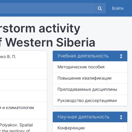
Войти
rstorm activity
of Western Siberia
Учебная деятельность
ко В. П.
Методические пособия
Повышение квалификации
Преподаваемые дисциплины
Руководство диссертациями
 и климатологии
Научная деятельность
 Polyakov. Spatial
Конференции
 the territory of