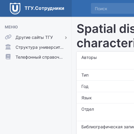
ТГУ.Сотрудники
Spatial di
МЕНЮ
Другие сайты ТГУ
characteri
ТГУ.Аккаунты
Структура университета
ТГУ.Расписание
Телефонный справочник
Авторы
Главный сайт ТГУ
Тип
Moodle
Год
Язык
Отдел
Библиографическая запи