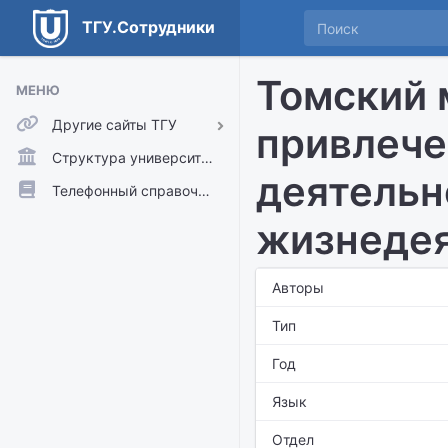
ТГУ.Сотрудники
Томский 
МЕНЮ
Другие сайты ТГУ
привлече
ТГУ.Аккаунты
Структура университета
деятельн
ТГУ.Расписание
Телефонный справочник
Главный сайт ТГУ
жизнедея
Moodle
Авторы
Тип
Год
Язык
Отдел