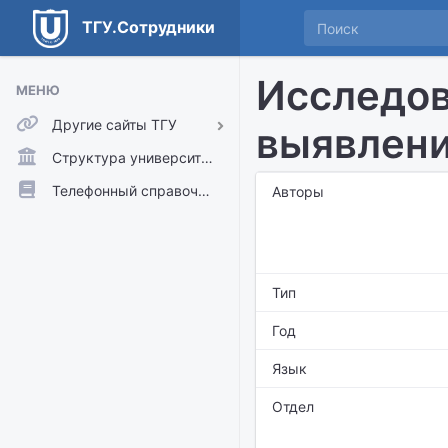
ТГУ.Сотрудники
Исследов
МЕНЮ
Другие сайты ТГУ
выявлени
ТГУ.Аккаунты
Структура университета
ТГУ.Расписание
Телефонный справочник
Авторы
Главный сайт ТГУ
Moodle
Тип
Год
Язык
Отдел