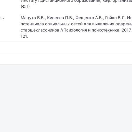
Институт дистанционного образования, каф. организа
(ФП)
сь
Мацута В.В., Киселев П.Б., Фещенко А.В., Гойко В.Л. 
потенциала социальных сетей для выявления одарен
старшеклассников //Психология и психотехника. 2017. 
121.