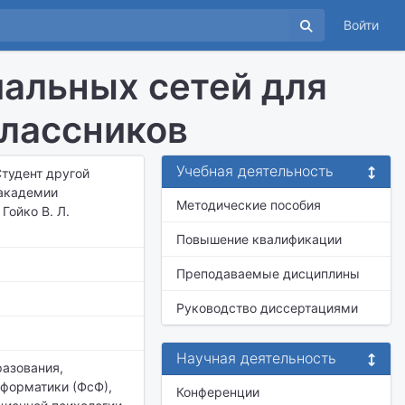
Войти
альных сетей для
лассников
Учебная деятельность
Студент другой
 академии
Методические пособия
Гойко В. Л.
Повышение квалификации
Преподаваемые дисциплины
Руководство диссертациями
Научная деятельность
разования,
форматики (ФсФ),
Конференции