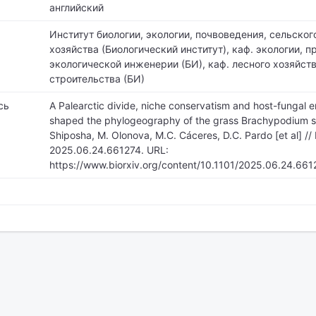
английский
Институт биологии, экологии, почвоведения, сельског
хозяйства (Биологический институт),
каф. экологии, п
экологической инженерии (БИ), каф. лесного хозяйст
строительства (БИ)
сь
A Palearctic divide, niche conservatism and host-fungal 
shaped the phylogeography of the grass Brachypodium sy
Shiposha, M. Olonova, M.C. Cáceres, D.C. Pardo [et al] //
2025.06.24.661274. URL:
https://www.biorxiv.org/content/10.1101/2025.06.24.661