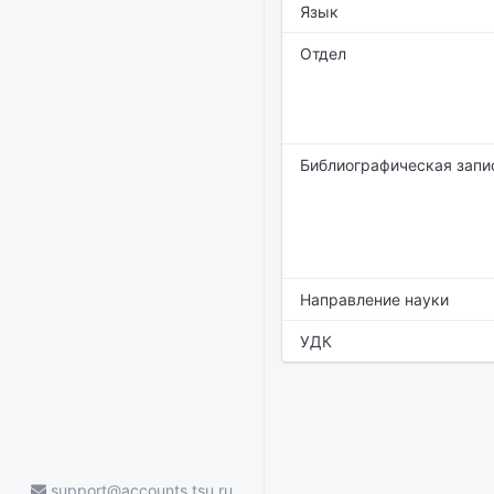
Язык
Отдел
Библиографическая запи
Направление науки
УДК
support@accounts.tsu.ru