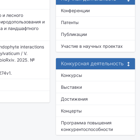
Конференции
о и лесного
риродопользования и
Патенты
ва и ландшафтного
Публикации
Участие в научных проектах
endophyte interactions
lvaticum / V.
 bioRxiv. 2025. №
Конкурсная деятельность
274v1.
Конкурсы
Выставки
Достижения
Концерты
Программа повышения
конкурентоспособности