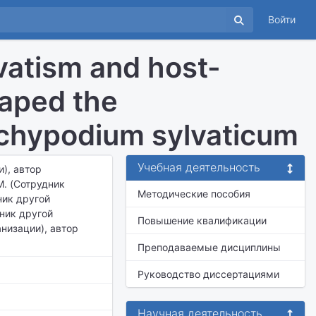
Войти
rvatism and host-
haped the
achypodium sylvaticum
Учебная деятельность
и), автор
M. (Сотрудник
Методические пособия
ник другой
дник другой
Повышение квалификации
анизации), автор
Преподаваемые дисциплины
Руководство диссертациями
Научная деятельность