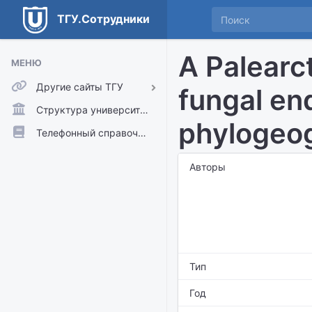
ТГУ.Сотрудники
A Palearc
МЕНЮ
Другие сайты ТГУ
fungal en
ТГУ.Аккаунты
Структура университета
phylogeog
ТГУ.Расписание
Телефонный справочник
Главный сайт ТГУ
Авторы
Moodle
Тип
Год