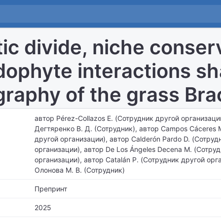
tic divide, niche conse
dophyte interactions s
raphy of the grass Br
автор Pérez-Collazos E. (Сотрудник другой организаци
Дегтяренко В. Д. (Сотрудник), автор Campos Cáceres 
другой организации), автор Calderón Pardo D. (Сотруд
организации), автор De Los Ángeles Decena M. (Сотру
организации), автор Catalán P. (Сотрудник другой орг
Олонова М. В. (Сотрудник)
Препринт
2025