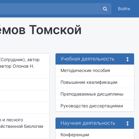
Войти
ёмов Томской
Учебная деятельность
(Сотрудник), автор
 автор Олонов Н.
Методические пособия
Повышение квалификации
Преподаваемые дисциплины
Руководство диссертациями
о и лесного
Научная деятельность
яйственной биологии
Конференции