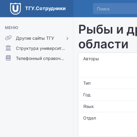
ТГУ.Сотрудники
Рыбы и д
МЕНЮ
Другие сайты ТГУ
области
ТГУ.Аккаунты
Структура университета
ТГУ.Расписание
Телефонный справочник
Авторы
Главный сайт ТГУ
Moodle
Тип
Год
Язык
Отдел