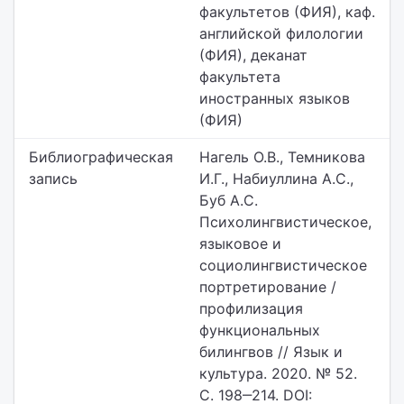
факультетов (ФИЯ), каф.
английской филологии
(ФИЯ), деканат
факультета
иностранных языков
(ФИЯ)
Библиографическая
Нагель О.В., Темникова
запись
И.Г., Набиуллина А.С.,
Буб А.С.
Психолингвистическое,
языковое и
социолингвистическое
портретирование /
профилизация
функциональных
билингвов // Язык и
культура. 2020. № 52.
С. 198‒214. DOI: