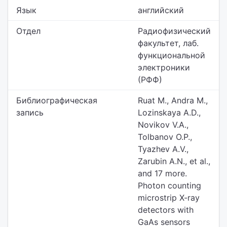
Язык
английский
Отдел
Радиофизический
факультет,
лаб.
функциональной
электроники
(РФФ)
Библиографическая
Ruat M., Andra M.,
запись
Lozinskaya A.D.,
Novikov V.A.,
Tolbanov O.P.,
Tyazhev A.V.,
Zarubin A.N., et al.,
and 17 more.
Photon counting
microstrip X-ray
detectors with
GaAs sensors