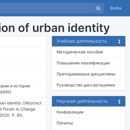
Войти
on of urban identity
Учебная деятельность
Методические пособия
Повышение квалификации
Преподаваемые дисциплины
Руководство диссертациями
ории и истории
 (ИИК)
Научная деятельность
an identity //Abstract
ld Forum to Change
Конференции
2020. P. 80.
Патенты