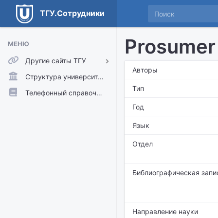
ТГУ.Сотрудники
Prosumer 
МЕНЮ
Другие сайты ТГУ
Авторы
ТГУ.Аккаунты
Структура университета
Тип
ТГУ.Расписание
Телефонный справочник
Год
Главный сайт ТГУ
Moodle
Язык
Отдел
Библиографическая запи
Направление науки