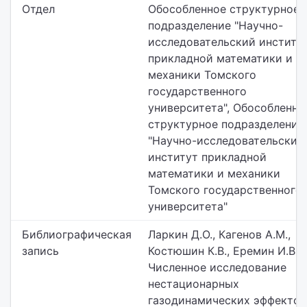
Отдел
Обособленное структурное
подразделение "Научно-
исследовательский институ
прикладной математики и
механики Томского
государственного
университета",
Обособленно
структурное подразделение
"Научно-исследовательский
институт прикладной
математики и механики
Томского государственного
университета"
Библиографическая
Ларкин Д.О., Кагенов А.М.,
запись
Костюшин К.В., Еремин И.В.
Численное исследование
нестационарных
газодинамических эффектов