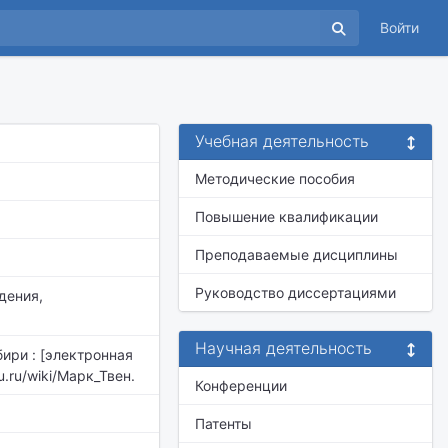
Войти
Учебная деятельность
Методические пособия
Повышение квалификации
Преподаваемые дисциплины
Руководство диссертациями
дения,
Научная деятельность
ири : [электронная
su.ru/wiki/Марк_Твен.
Конференции
Патенты