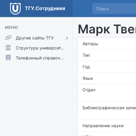
ТГУ.Сотрудники
Марк Тве
МЕНЮ
Другие сайты ТГУ
Авторы
ТГУ.Аккаунты
Структура университета
Тип
ТГУ.Расписание
Телефонный справочник
Год
Главный сайт ТГУ
Moodle
Язык
Отдел
Библиографическая запи
Направление науки