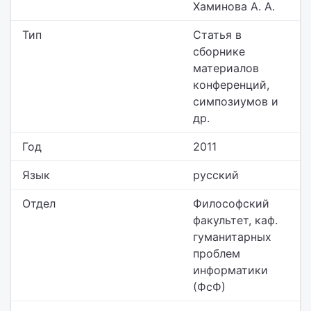
Хаминова А. А.
Тип
Статья в
сборнике
материалов
конференций,
симпозиумов и
др.
Год
2011
Язык
русский
Отдел
Философский
факультет,
каф.
гуманитарных
проблем
информатики
(ФсФ)