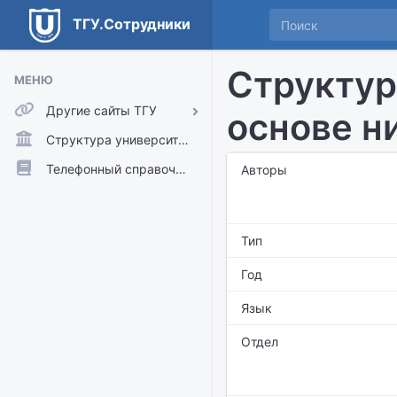
ТГУ.Сотрудники
Структур
МЕНЮ
Другие сайты ТГУ
основе н
ТГУ.Аккаунты
Структура университета
ТГУ.Расписание
Телефонный справочник
Авторы
Главный сайт ТГУ
Moodle
Тип
Год
Язык
Отдел